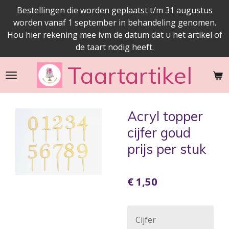
Bestellingen die worden geplaatst t/m 31 augustus
Ga
worden vanaf 1 september in behandeling genomen.
direct
Hou hier rekening mee ivm de datum dat u het artikel of
naar
de taart nodig heeft.
de
hoofdinhoud
Taartartikel
Acryl topper
cijfer goud
prijs per stuk
€ 1,50
Cijfer