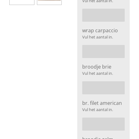
Vul het aantal in.
wrap carpaccio
Vul het aantal in.
broodje brie
Vul het aantal in.
br. filet american
Vul het aantal in.