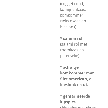
(roggebrood,
komijnenkaas,
komkommer,
Heks'nkaas en
bieslook)
*
salami rol
(salami rol met
roomkaas en
peterselie)
* schuitje
komkommer met
filet american, ei,
bieslook en ui.
*
gemarineerde
kipspies
( kipspies met sla en