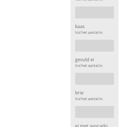
kaas
Vul het aantal in.
gevuld ei
Vul het aantal in.
brie
Vul het aantal in.
ei met avocado