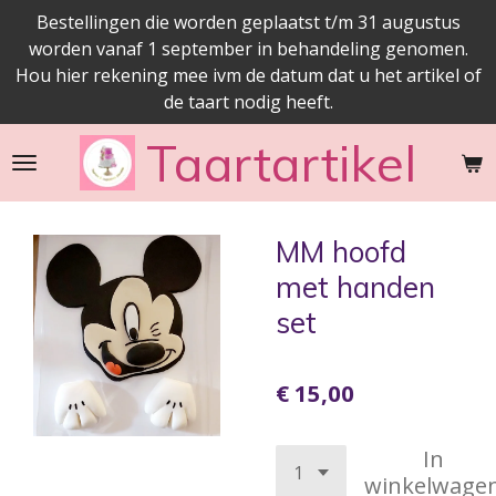
Bestellingen die worden geplaatst t/m 31 augustus
Ga
worden vanaf 1 september in behandeling genomen.
direct
Hou hier rekening mee ivm de datum dat u het artikel of
naar
de taart nodig heeft.
de
hoofdinhoud
Taartartikel
MM hoofd
met handen
set
€ 15,00
In
winkelwage