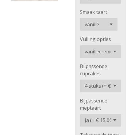
Smaak taart
Vulling opties
Bijpassende
cupcakes
Bijpassende
meptaart