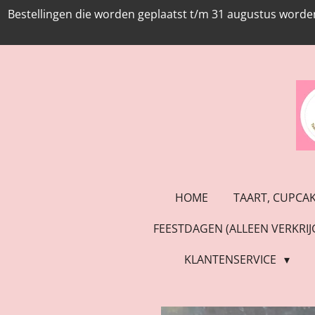
Bestellingen die worden geplaatst t/m 31 augustus worde
Ga
direct
naar
de
hoofdinhoud
HOME
TAART, CUPCA
FEESTDAGEN (ALLEEN VERKRI
KLANTENSERVICE