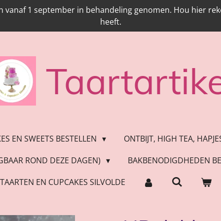
n vanaf 1 september in behandeling genomen. Hou hier reken
heeft.
Taartartike
KES EN SWEETS BESTELLEN
ONTBIJT, HIGH TEA, HAPJ
JGBAAR ROND DEZE DAGEN)
BAKBENODIGDHEDEN BE
TAARTEN EN CUPCAKES SILVOLDE