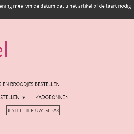
ing mee ivm de datum dat u het artikel of de taart nodig
l
ES EN BROODJES BESTELLEN
STELLEN
KADOBONNEN
BESTEL HIER UW GEBAK