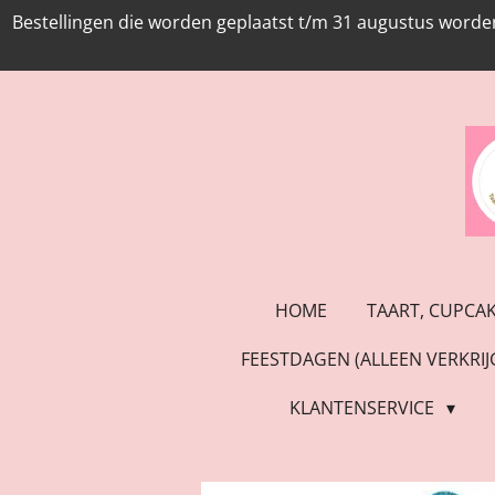
Bestellingen die worden geplaatst t/m 31 augustus worde
Ga
direct
naar
de
hoofdinhoud
HOME
TAART, CUPCA
FEESTDAGEN (ALLEEN VERKRI
KLANTENSERVICE