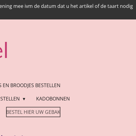
ing mee ivm de datum dat u het artikel of de taart nodig
l
ES EN BROODJES BESTELLEN
STELLEN
KADOBONNEN
BESTEL HIER UW GEBAK