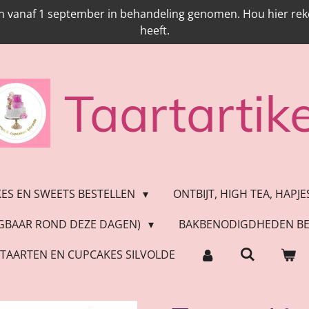
n vanaf 1 september in behandeling genomen. Hou hier reken
heeft.
Taartartike
KES EN SWEETS BESTELLEN
ONTBIJT, HIGH TEA, HAPJ
JGBAAR ROND DEZE DAGEN)
BAKBENODIGDHEDEN BE
TAARTEN EN CUPCAKES SILVOLDE