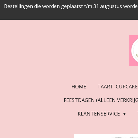
Bestellingen die worden geplaatst t/m 31 augustus worde
Ga
direct
naar
de
hoofdinhoud
HOME
TAART, CUPCAKE
FEESTDAGEN (ALLEEN VERKRI
KLANTENSERVICE