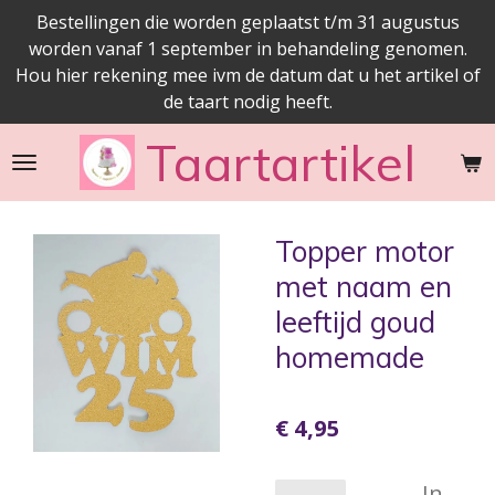
Bestellingen die worden geplaatst t/m 31 augustus
Ga
worden vanaf 1 september in behandeling genomen.
direct
Hou hier rekening mee ivm de datum dat u het artikel of
naar
de taart nodig heeft.
de
hoofdinhoud
Taartartikel
Topper motor
met naam en
leeftijd goud
homemade
€ 4,95
In