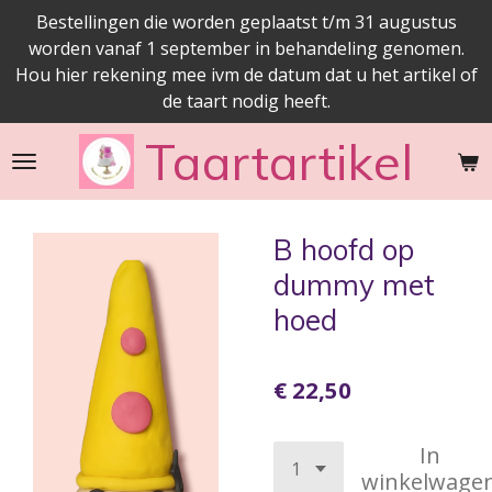
Bestellingen die worden geplaatst t/m 31 augustus
Ga
worden vanaf 1 september in behandeling genomen.
direct
Hou hier rekening mee ivm de datum dat u het artikel of
naar
de taart nodig heeft.
de
hoofdinhoud
Taartartikel
B hoofd op
dummy met
hoed
€ 22,50
In
winkelwage