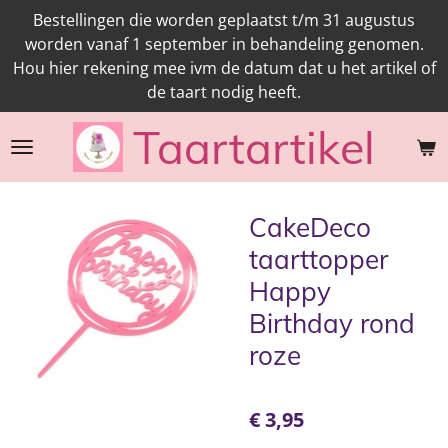
Bestellingen die worden geplaatst t/m 31 augustus
Ga
worden vanaf 1 september in behandeling genomen.
direct
Hou hier rekening mee ivm de datum dat u het artikel of
naar
de taart nodig heeft.
de
hoofdinhoud
Taartartikel
CakeDeco
taarttopper
Happy
Birthday rond
roze
€ 3,95