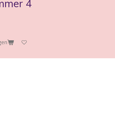
mmer 4
gen