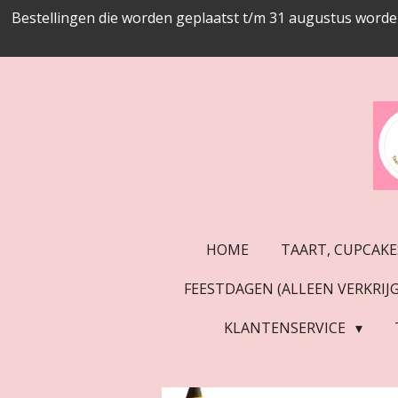
Bestellingen die worden geplaatst t/m 31 augustus worde
Ga
direct
naar
de
hoofdinhoud
HOME
TAART, CUPCAKE
FEESTDAGEN (ALLEEN VERKRI
KLANTENSERVICE