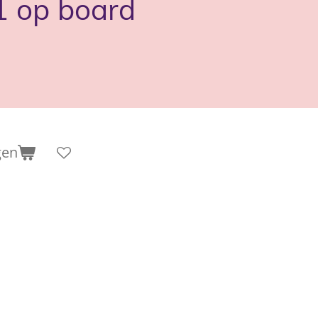
1 op board
gen