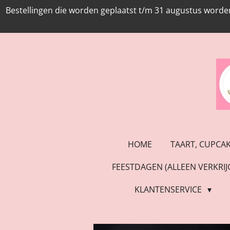
Bestellingen die worden geplaatst t/m 31 augustus worde
Ga
direct
naar
de
hoofdinhoud
HOME
TAART, CUPCA
FEESTDAGEN (ALLEEN VERKRI
KLANTENSERVICE