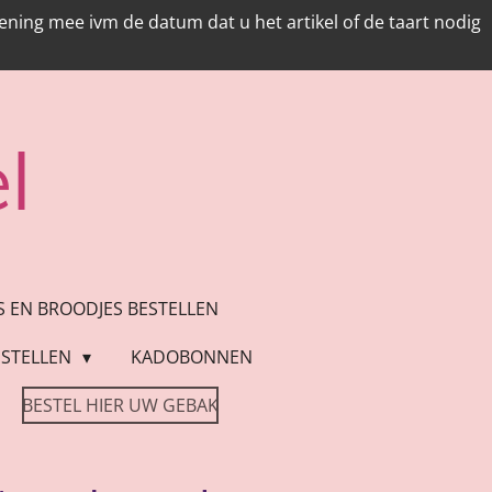
ing mee ivm de datum dat u het artikel of de taart nodig
l
ES EN BROODJES BESTELLEN
STELLEN
KADOBONNEN
BESTEL HIER UW GEBAK