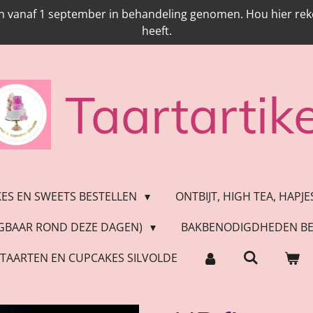
n vanaf 1 september in behandeling genomen. Hou hier reken
heeft.
Taartartike
KES EN SWEETS BESTELLEN
ONTBIJT, HIGH TEA, HAPJ
JGBAAR ROND DEZE DAGEN)
BAKBENODIGDHEDEN BE
TAARTEN EN CUPCAKES SILVOLDE