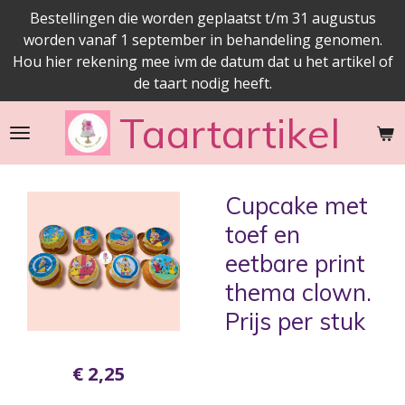
Bestellingen die worden geplaatst t/m 31 augustus
Ga
worden vanaf 1 september in behandeling genomen.
direct
Hou hier rekening mee ivm de datum dat u het artikel of
naar
de taart nodig heeft.
de
hoofdinhoud
Taartartikel
Cupcake met
toef en
eetbare print
thema clown.
Prijs per stuk
€ 2,25