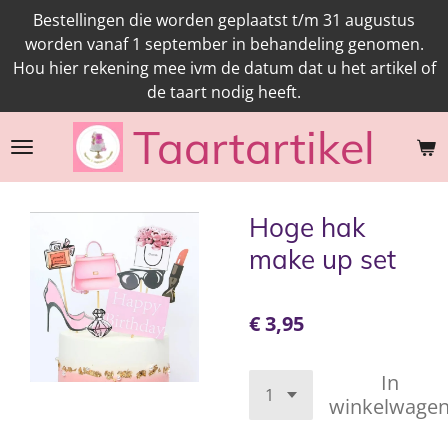
Bestellingen die worden geplaatst t/m 31 augustus
Ga
worden vanaf 1 september in behandeling genomen.
direct
Hou hier rekening mee ivm de datum dat u het artikel of
naar
de taart nodig heeft.
de
hoofdinhoud
Taartartikel
Hoge hak
make up set
€ 3,95
In
winkelwage