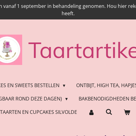
n vanaf 1 september in behandeling genomen. Hou hier reken
heeft.
Taartartike
KES EN SWEETS BESTELLEN
ONTBIJT, HIGH TEA, HAPJ
JGBAAR ROND DEZE DAGEN)
BAKBENODIGDHEDEN BE
TAARTEN EN CUPCAKES SILVOLDE