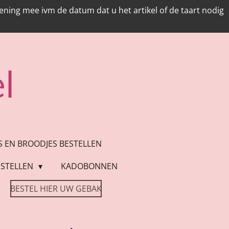
ing mee ivm de datum dat u het artikel of de taart nodig
l
ES EN BROODJES BESTELLEN
STELLEN
KADOBONNEN
BESTEL HIER UW GEBAK