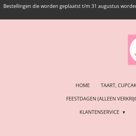
Bestellingen die worden geplaatst t/m 31 augustus worde
Ga
direct
naar
de
hoofdinhoud
HOME
TAART, CUPCA
FEESTDAGEN (ALLEEN VERKRI
KLANTENSERVICE