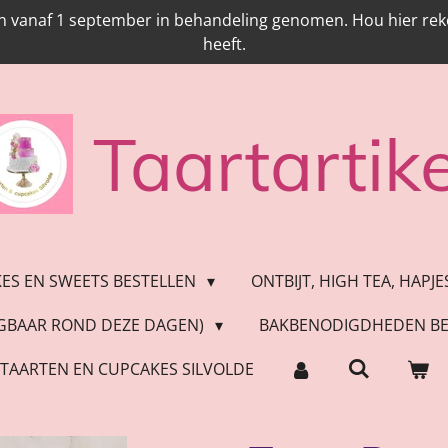
n vanaf 1 september in behandeling genomen. Hou hier reken
heeft.
Taartartike
KES EN SWEETS BESTELLEN
ONTBIJT, HIGH TEA, HAPJ
JGBAAR ROND DEZE DAGEN)
BAKBENODIGDHEDEN BE
TAARTEN EN CUPCAKES SILVOLDE