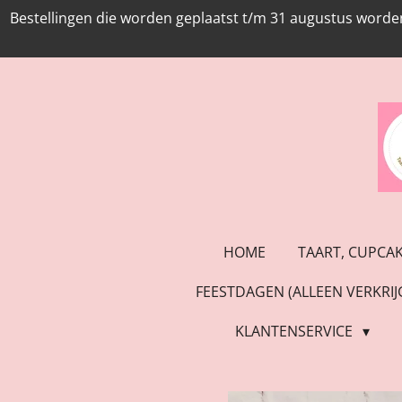
Bestellingen die worden geplaatst t/m 31 augustus worde
Ga
direct
naar
de
hoofdinhoud
HOME
TAART, CUPCA
FEESTDAGEN (ALLEEN VERKRI
KLANTENSERVICE