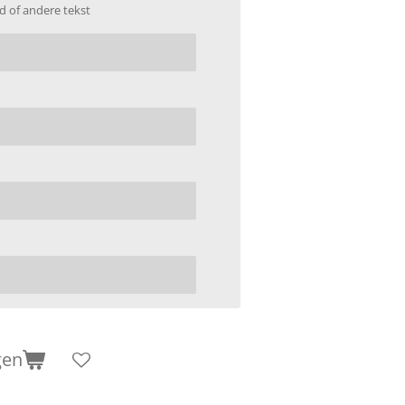
d of andere tekst
gen