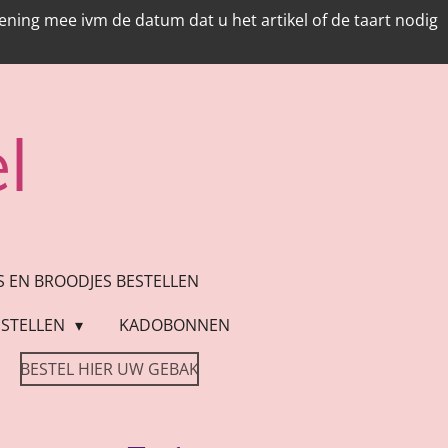
ing mee ivm de datum dat u het artikel of de taart nodig
l
ES EN BROODJES BESTELLEN
STELLEN
KADOBONNEN
BESTEL HIER UW GEBAK