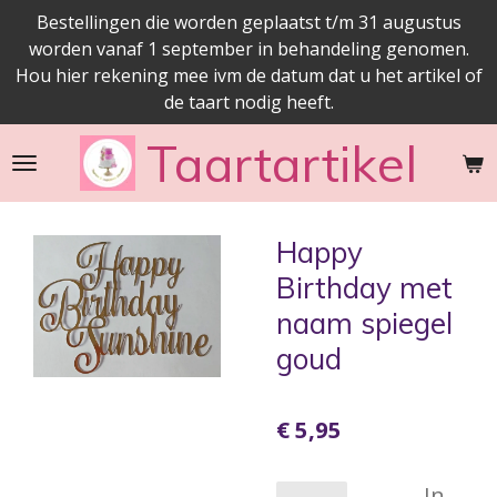
Bestellingen die worden geplaatst t/m 31 augustus
Ga
worden vanaf 1 september in behandeling genomen.
direct
Hou hier rekening mee ivm de datum dat u het artikel of
naar
de taart nodig heeft.
de
hoofdinhoud
Taartartikel
Happy
Birthday met
naam spiegel
goud
€ 5,95
In