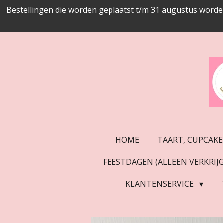
Bestellingen die worden geplaatst t/m 31 augustus worde
Ga
direct
naar
de
hoofdinhoud
HOME
TAART, CUPCAKE
FEESTDAGEN (ALLEEN VERKRI
KLANTENSERVICE