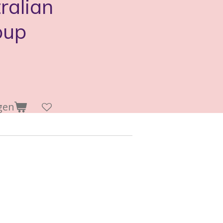
ralian
pup
gen