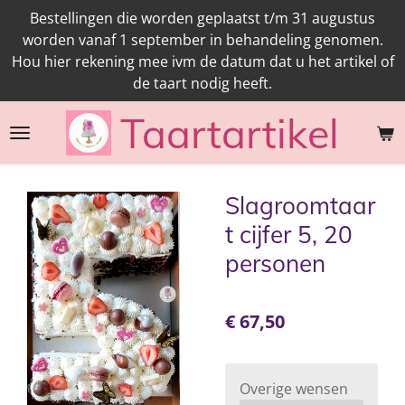
Bestellingen die worden geplaatst t/m 31 augustus
Ga
worden vanaf 1 september in behandeling genomen.
direct
Hou hier rekening mee ivm de datum dat u het artikel of
naar
de taart nodig heeft.
de
hoofdinhoud
Taartartikel
Slagroomtaar
t cijfer 5, 20
personen
€ 67,50
Overige wensen