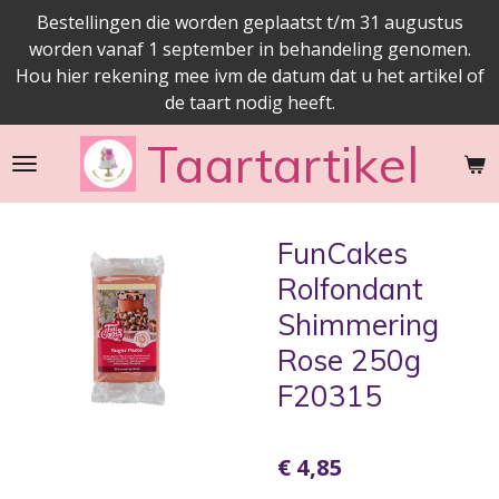
Bestellingen die worden geplaatst t/m 31 augustus
Ga
worden vanaf 1 september in behandeling genomen.
direct
Hou hier rekening mee ivm de datum dat u het artikel of
naar
de taart nodig heeft.
de
hoofdinhoud
Taartartikel
FunCakes
Rolfondant
Shimmering
Rose 250g
F20315
€ 4,85