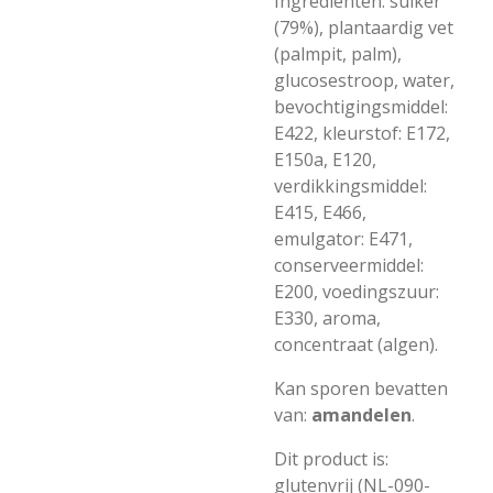
Ingrediënten: suiker
(79%), plantaardig vet
(palmpit, palm),
glucosestroop, water,
bevochtigingsmiddel:
E422, kleurstof: E172,
E150a, E120,
verdikkingsmiddel:
E415, E466,
emulgator: E471,
conserveermiddel:
E200, voedingszuur:
E330, aroma,
concentraat (algen).
Kan sporen bevatten
van:
amandelen
.
Dit product is:
glutenvrij (NL-090-