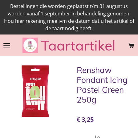
Bestellingen die worden geplaatst t/m 31 augustus
Ga
worden vanaf 1 september in behandeling genomen.
direct
Hou hier rekening mee ivm de datum dat u het artikel of
naar
de taart nodig heeft.
de
hoofdinhoud
Taartartikel
Renshaw
Fondant Icing
Pastel Green
250g
€ 3,25
In