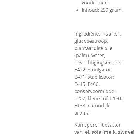
voorkomen.
Inhoud: 250 gram.
Ingrediënten: suiker,
glucosestroop,
plantaardige olie
(palm), water,
bevochtigingsmiddel:
E422, emulgator:
E471, stabilisator:
E415, E466,
conserveermiddel:
E202, kleurstof: E160a,
E133, natuurlijk
aroma.
Kan sporen bevatten
van:
ei
,
soja
,
melk
,
zwavel