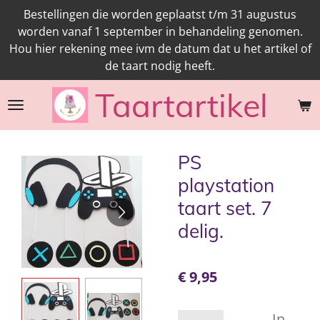
Bestellingen die worden geplaatst t/m 31 augustus
Ga
worden vanaf 1 september in behandeling genomen.
direct
Hou hier rekening mee ivm de datum dat u het artikel of
naar
de taart nodig heeft.
de
hoofdinhoud
Taartartikel
PS
playstation
taart set. 7
delig.
€ 9,95
In