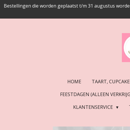
Bestellingen die worden geplaatst t/m 31 augustus worde
Ga
direct
naar
de
hoofdinhoud
HOME
TAART, CUPCAKE
FEESTDAGEN (ALLEEN VERKRI
KLANTENSERVICE