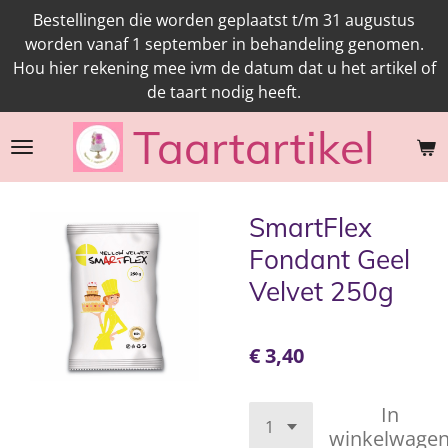
Bestellingen die worden geplaatst t/m 31 augustus
Ga
worden vanaf 1 september in behandeling genomen.
direct
Hou hier rekening mee ivm de datum dat u het artikel of
naar
de taart nodig heeft.
de
hoofdinhoud
Taartartikel
SmartFlex
Fondant Geel
Velvet 250g
€ 3,40
In
winkelwage