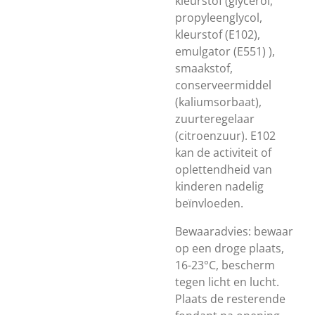
kleurstof (glycerol,
propyleenglycol,
kleurstof (E102),
emulgator (E551) ),
smaakstof,
conserveermiddel
(kaliumsorbaat),
zuurteregelaar
(citroenzuur). E102
kan de activiteit of
oplettendheid van
kinderen nadelig
beïnvloeden.
Bewaaradvies: bewaar
op een droge plaats,
16-23°C, bescherm
tegen licht en lucht.
Plaats de resterende