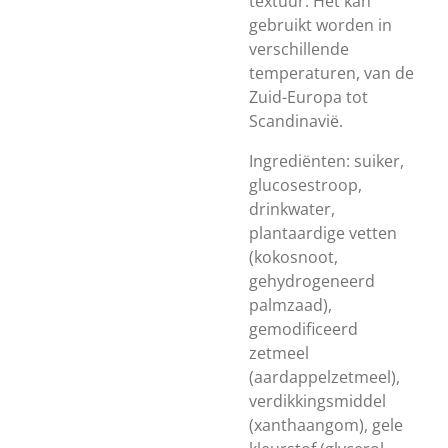
textuur. Het kan
gebruikt worden in
verschillende
temperaturen, van de
Zuid-Europa tot
Scandinavië.
Ingrediënten: suiker,
glucosestroop,
drinkwater,
plantaardige vetten
(kokosnoot,
gehydrogeneerd
palmzaad),
gemodificeerd
zetmeel
(aardappelzetmeel),
verdikkingsmiddel
(xanthaangom), gele