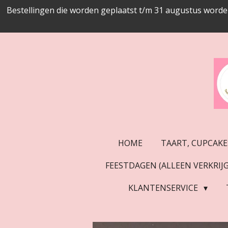
Bestellingen die worden geplaatst t/m 31 augustus worde
Ga
direct
naar
de
hoofdinhoud
HOME
TAART, CUPCAKE
FEESTDAGEN (ALLEEN VERKRI
KLANTENSERVICE