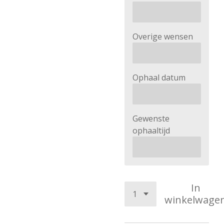
Overige wensen
Ophaal datum
Gewenste
ophaaltijd
In
winkelwage