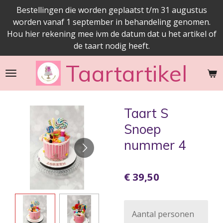
Bestellingen die worden geplaatst t/m 31 augustus
Ga
worden vanaf 1 september in behandeling genomen.
direct
Hou hier rekening mee ivm de datum dat u het artikel of
naar
de taart nodig heeft.
de
hoofdinhoud
Taartartikel
Taart S
Snoep
nummer 4
€ 39,50
Aantal personen